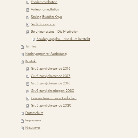
Friedensmeditation
Vollmondmeditation
Smiling Buddha Kriya
Sitali Pranayama
Beruhigungsglas - Die Meditation
Beruhigungsglas ... wie du es herstellst
Termine
Kinderyogalehrer Ausbildung
Kontakt
Gruß zum Jahresende 2016
Gruß zum Jahresende 2017
Gruß zum Jahresende 2018
Gruß zum Jahresbeginn 2020
Corona Krise - meine Gedanken
Gruß zum Jahresende 2020
Datenschutz
Impressum
Newsletter