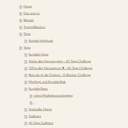
Home
Das sind wir
Retreats
Trommelbaukurs
Shop
Kontakt Heilrituale
Yoga
Kundalini Yoga
Stärke dein Nervensystem - 40 Tage Challenge
Öffne dein Herzzentrum ♥ - 40 Tage Challenge
Reise durch die Chakren - 8 Wochen Challenge
MiniYogis und KundaliniKids
KundaliniTeens
online Meditationsnachmittag
.
Spiritueller Name
Sadhana
40-Tage-Sadhana