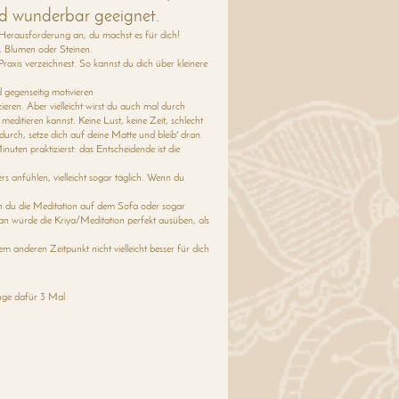
nd wunderbar geeignet.
 Herausforderung an, du machst es für dich!
n, Blumen oder Steinen.
raxis verzeichnest. So kannst du dich über kleinere
 gegenseitig motivieren
ieren. Aber vielleicht wirst du auch mal durch
meditieren kannst. Keine Lust, keine Zeit, schlecht
durch, setze dich auf deine Matte und bleib' dran.
uten praktizierst: das Entscheidende ist die
rs anfühlen, vielleicht sogar täglich. Wenn du
enn du die Meditation auf dem Sofa oder sogar
, man würde die Kriya/Meditation perfekt ausüben, als
m anderen Zeitpunkt nicht vielleicht besser für dich
inge dafür 3 Mal