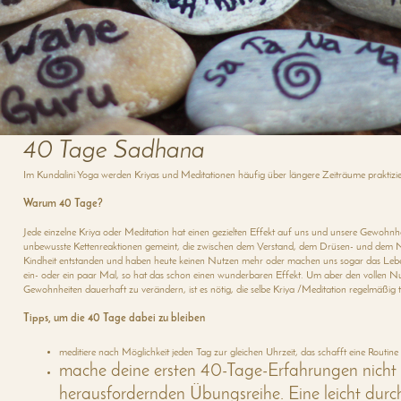
40 Tage Sadhana
Im Kundalini Yoga werden Kriyas und Meditationen häufig über längere Zeiträume praktizie
Warum 40 Tage?
Jede einzelne Kriya oder Meditation hat einen gezielten Effekt auf uns und unsere Gewohn
unbewusste Kettenreaktionen gemeint, die zwischen dem Verstand, dem Drüsen- und dem Ne
Kindheit entstanden und haben heute keinen Nutzen mehr oder machen uns sogar das Lebe
ein- oder ein paar Mal, so hat das schon einen wunderbaren Effekt. Um aber den vollen N
Gewohnheiten dauerhaft zu verändern, ist es nötig, die selbe Kriya /Meditation regelmäßig t
Tipps, um die 40 Tage dabei zu bleiben
meditiere nach Möglichkeit jeden Tag zur gleichen Uhrzeit, das schafft eine Routine
mache deine ersten 40-Tage-Erfahrungen nicht g
herausfordernden Übungsreihe. Eine leicht durc