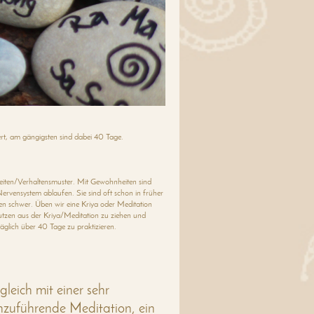
rt, am gängigsten sind dabei 40 Tage.
heiten/Verhaltensmuster. Mit Gewohnheiten sind
rvensystem ablaufen. Sie sind oft schon in früher
n schwer. Üben wir eine Kriya oder Meditation
utzen aus der Kriya/Meditation zu ziehen und
äglich über 40 Tage zu praktizieren.
leich mit einer sehr
hzuführende Meditation, ein