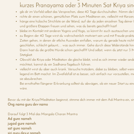
kurzes Pranayama oder 3 Minuten Sat Kriya si
gib dir im Vorfeld selbst das Versprechen, diese 40 Tage durchzuhalten. Nimm die
richte dir einen schönen, gemütlichen Platz zum Meditieren ein, vielleicht mit Kerze
hänge eine hübsche Strichliste an die Wand, auf der du jeden einzelnen Tag deiner P
und größere Etappen freuen und sehen, was du bereits geschafft hast!
bleibe im Kontakt mit anderen Yoginis und Yogis, so könnt ihr euch austauschen und
zu Beginn der 40 Tage wirst du wahrscheinlich motiviert sein und mit Freude praktiz
Zeiten gehen, in denen dir etliche Ausreden einfallen, warum du gerade heute nicht 
geschlafen, schlecht gelaunt,... was auch immer. Gehe durch diese Widerstände hin
Dann hast du die größte Hürde schon geschafft! Und selbst, wenn du jetzt nur 3 Min
Stetigkeit.
Obwohl die Kriya oder Meditation die gleiche bleibt, wird es sich immer wieder ande
möchtest, kannst du ein Sadhana-Tagebuch führen.
vielleicht wirst du aber auch krank. Versuche trotzdem, dabei zu bleiben, selbst w
liegend im Bett machst. Im Zweifelsfall ist es besser, sich einfach nur vorzustellen
sie abzubrechen.
Bei ernsthafter/längerer Erkrankung solltest du abwägen, ob ein neuer Start zu eine
wäre.
Bevor du mit der Kriya/Meditation beginnst, stimme dich immer mit dem Adi Mantra ein, s
Ong namo guru dev namo
Darauf folgt 3 Mal das Mangala Charan Mantra
Ad gure nameh
jugad gure nameh
sat gure nameh
siri guru dev-e nameh