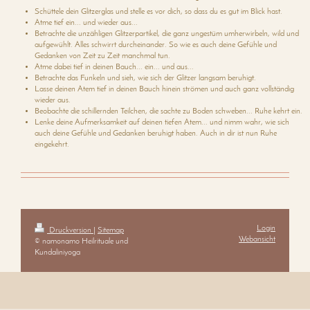
Schüttele dein Glitzerglas und stelle es vor dich, so dass du es gut im Blick hast.
Atme tief ein... und wieder aus...
Betrachte die unzähligen Glitzerpartikel, die ganz ungestüm umherwirbeln, wild und
aufgewühlt. Alles schwirrt durcheinander. So wie es auch deine Gefühle und
Gedanken von Zeit zu Zeit manchmal tun.
Atme dabei tief in deinen Bauch... ein... und aus...
Betrachte das Funkeln und sieh, wie sich der Glitzer langsam beruhigt.
Lasse deinen Atem tief in deinen Bauch hinein strömen und auch ganz vollständig
wieder aus.
Beobachte die schillernden Teilchen, die sachte zu Boden schweben... Ruhe kehrt ein.
Lenke deine Aufmerksamkeit auf deinen tiefen Atem... und nimm wahr, wie sich
auch deine Gefühle und Gedanken beruhigt haben. Auch in dir ist nun Ruhe
eingekehrt.
Login
Druckversion
|
Sitemap
Webansicht
© namonamo Heilrituale und
Kundaliniyoga